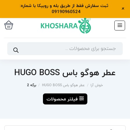
رش
ثبت سفارش فقط از طریق بله و روبیکا با شماره:
واتساپ و تلفن: 09190960524
+
ه
09190960524
حتوا
جستجوی
محصولات
عطر هوگو باس HUGO BOSS
خوش آرا
/
عطر هوگو باس HUGO BOSS
/
برگه 2
فیلتر محصولات