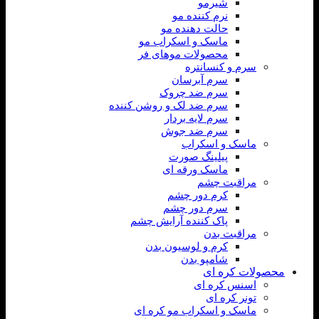
شیرمو
نرم کننده مو
حالت دهنده مو
ماسک و اسکراب مو
محصولات موهای فر
سرم و کنسانتره
سرم آبرسان
سرم ضد چروک
سرم ضد لک و روشن کننده
سرم لایه بردار
سرم ضد جوش
ماسک و اسکراب
پیلینگ صورت
ماسک ورقه ای
مراقبت چشم
کرم دور چشم
سرم دور چشم
پاک کننده آرایش چشم
مراقبت بدن
کرم و لوسیون بدن
شامپو بدن
محصولات کره ای
اسنس کره ای
تونر کره ای
ماسک و اسکراب مو کره ای