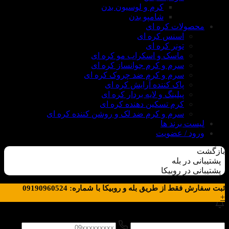
کرم و لوسیون بدن
شامپو بدن
محصولات کره ای
اسنس کره ای
تونر کره ای
ماسک و اسکراب مو کره ای
سرم و کرم جوانساز کره ای
سرم و کرم ضد چروک کره ای
پاک کننده آرایش کره ای
پیلینگ و لایه بردار کره ای
کرم تسکین دهنده کره ای
سرم و کرم ضد لک و روشن کننده کره ای
لیست برند ها
ورود / عضویت
بازگشت
پشتیبانی در بله
پشتیبانی در روبیکا
ثبت سفارش فقط از طریق بله و روبیکا با شماره: 09190960524
+