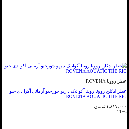
عطر روونا ROVENA
عطر ادکلن روونا روینا آکواتیک د ریو جورجیو آرمانی آکوا دی جیو
ROVENA AQUATIC THE RIO
۱,۸۱۷,۰۰۰
تومان
-11%