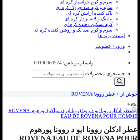
سرم و کرم جوانساز کره ای
سرم و کرم ضد چروک کره ای
پاک کننده آرایش کره ای
پیلینگ و لایه بردار کره ای
کرم تسکین دهنده کره ای
سرم و کرم ضد لک و روشن کننده کره ای
لیست برند ها
ورود / عضویت
واتساپ و تلفن:
09190960524
جستجوی محصولات
خوش آرا
/
عطر روونا ROVENA
-36%
عطر ادکلن روونا ایو د روونا پورهوم
ROVENA EAU DE ROVENA POUR