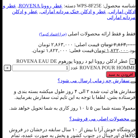
شناسه محصول:
WPS-8F25E
دسته:
عطر روونا ROVENA
,
عطر و
ادکلن اماراتی
,
عطر و ادکلن خنک مردانه اماراتی
,
عطر و ادکلن
مردانه اماراتی
فقط و فقط ارائه محصولات اصلی
(چرا اعتماد کنیم؟)
۲,۸۶۳,۰۰۰
تومان
قیمت اصلی: ۲,۸۶۳,۰۰۰ تومان
بود.
۱,۸۲۲,۰۰۰
تومان
قیمت فعلی: ۱,۸۲۲,۰۰۰ تومان.
عطر ادکلن روونا ایو د روونا پورهوم ROVENA EAU DE
ROVENA POUR HOMME عدد
افزودن به سبد
سفارش چه زمانی ارسال می شود؟
سفارش های ثبت شده ۲ الی ۴ روز طول میکشه بسته بندی و
فرستاده بشن، لطفا با توجه به این تایم ثبت سفارش بفرمایید.
معمولا بسته شما بین ۵ تا ۱۰ روز کاری به شما تحویل خواهد شد.
محصولات اصلی می فروشید؟
فروشگاه خوش آرا با بیش از ۱۰ سال سابقه درخشان در فروش
کالاهای اورجینال در جنوب کشور و پخش به صورت عمده، تمام