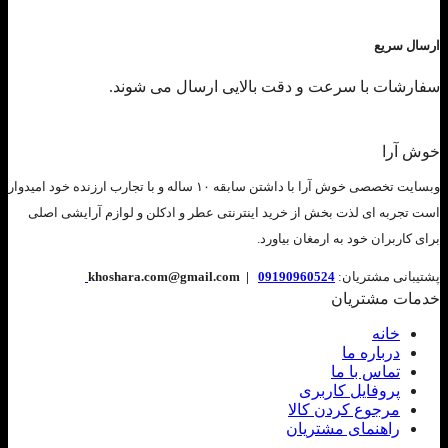
ارسال سریع
سفارشات با سرعت و دقت بالایی ارسال می شوند.
خوش آرا
وبسایت تخصصی خوش آرا با داشتن سابقه ۱۰ ساله و با تجارب ارزنده خود امیدوار
است تجربه ای لذت بخش از خرید اینترنتی عطر و ادکلن و لوازم آرایشی اصلی
برای کاربران خود به ارمغان بیاورد.
پشتیبانی مشتریان:
09190960524
khoshara.com@gmail.com |
خدمات مشتریان
خانه
درباره ما
تماس با ما
پروفایل کاربری
مرجوع کردن کالا
راهنمای مشتریان