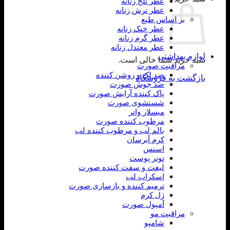
عطر تلخ زنانه
عطر ترش زنانه
بر اساس طبع
عطر خنک زنانه
عطر گرم زنانه
عطر معتدل زنانه
لوازم بهداشتی
سبد خرید شما خالی است.
مراقبت صورت
ضد لک و روشن کننده
بازگشت به فروشگاه
ضد جوش صورت
پاک کننده آرایش صورت
شستشوی صورت
میسلار واتر
مرطوب کننده صورت
بالم لب و مرطوب کننده لب
کرم آبرسان
اسنس
تونر پوست
لیفت و سفت کننده صورت
اسکراب لب
ترمیم کننده و بازسازی صورت
ژل کرم
آمپول صورت
مراقبت مو
شامپو