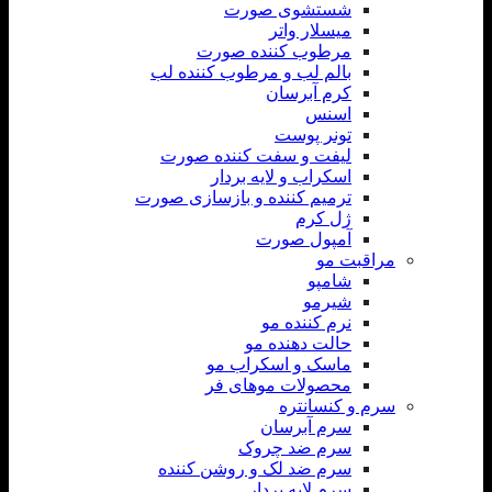
شستشوی صورت
میسلار واتر
مرطوب کننده صورت
بالم لب و مرطوب کننده لب
کرم آبرسان
اسنس
تونر پوست
لیفت و سفت کننده صورت
اسکراب و لایه بردار
ترمیم کننده و بازسازی صورت
ژل کرم
آمپول صورت
مراقبت مو
شامپو
شیرمو
نرم کننده مو
حالت دهنده مو
ماسک و اسکراب مو
محصولات موهای فر
سرم و کنسانتره
سرم آبرسان
سرم ضد چروک
سرم ضد لک و روشن کننده
سرم لایه بردار