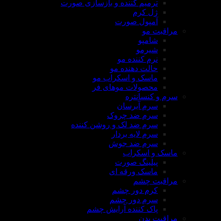
ترمیم کننده و بازسازی صورت
ژل کرم
آمپول صورت
مراقبت مو
شامپو
شیرمو
نرم کننده مو
حالت دهنده مو
ماسک و اسکراب مو
محصولات موهای فر
سرم و کنسانتره
سرم آبرسان
سرم ضد چروک
سرم ضد لک و روشن کننده
سرم لایه بردار
سرم ضد جوش
ماسک و اسکراب
پیلینگ صورت
ماسک ورقه ای
مراقبت چشم
کرم دور چشم
سرم دور چشم
پاک کننده آرایش چشم
مراقبت بدن