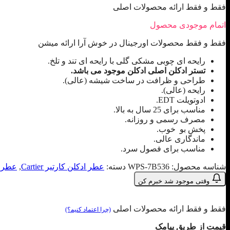
فقط و فقط ارائه محصولات اصلی
اتمام موجودی محصول
فقط و فقط محصولات اورجینال در خوش آرا ارائه میشن
رایحه ای چوبی مشکی گلی با رایحه ای تند و تلخ.
تستر ادکلن اصلی ادکلن موجود می باشد.
طراحی و ظرافت در ساخت شیشه (عالی).
رایحه (عالی).
ادوتویلت EDT.
مناسب برای 25 سال به بالا.
مصرف رسمی و روزانه.
پخش بو خوب.
ماندگاری عالی.
مناسب برای فصول سرد.
شناسه محصول:
WPS-7B536
دسته:
عطر ادکلن کارتیر Cartier
,
عطر ت
وقتی موجود شد خبرم کن
فقط و فقط ارائه محصولات اصلی
(چرا اعتماد کنیم؟)
قیمت از طریق پیامک