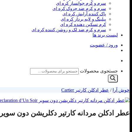
سرم و کرم جوانساز کره ای
سرم و کرم ضد چروک کره ای
پاک کننده آرایش کره ای
پیلینگ و لایه بردار کره ای
کرم تسکین دهنده کره ای
سرم و کرم ضد لک و روشن کننده کره ای
لیست برند ها
ورود / عضویت
جستجوی محصولات
خوش آرا
/
عطر ادکلن کارتیر Cartier
عطر ادکلن مردانه کارتیر دکلریشن دون سویر artier Declaration d’Un Soir