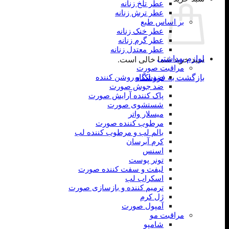
عطر تلخ زنانه
عطر ترش زنانه
بر اساس طبع
عطر خنک زنانه
عطر گرم زنانه
عطر معتدل زنانه
لوازم بهداشتی
سبد خرید شما خالی است.
مراقبت صورت
ضد لک و روشن کننده
بازگشت به فروشگاه
ضد جوش صورت
پاک کننده آرایش صورت
شستشوی صورت
میسلار واتر
مرطوب کننده صورت
بالم لب و مرطوب کننده لب
کرم آبرسان
اسنس
تونر پوست
لیفت و سفت کننده صورت
اسکراب لب
ترمیم کننده و بازسازی صورت
ژل کرم
آمپول صورت
مراقبت مو
شامپو