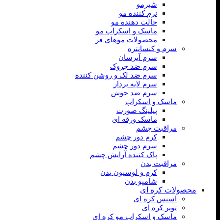
شیرمو
نرم کننده مو
حالت دهنده مو
ماسک و اسکراب مو
محصولات موهای فر
سرم و کنسانتره
سرم آبرسان
سرم ضد چروک
سرم ضد لک و روشن کننده
سرم لایه بردار
سرم ضد جوش
ماسک و اسکراب
پیلینگ صورت
ماسک ورقه ای
مراقبت چشم
کرم دور چشم
سرم دور چشم
پاک کننده آرایش چشم
مراقبت بدن
کرم و لوسیون بدن
شامپو بدن
محصولات کره ای
اسنس کره ای
تونر کره ای
ماسک و اسکراب مو کره ای