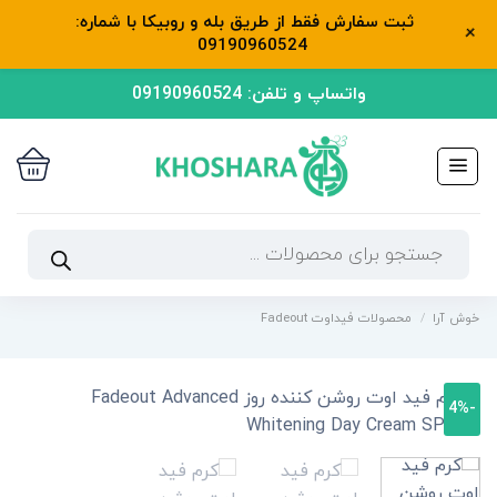
ثبت سفارش فقط از طریق بله و روبیکا با شماره:
+
09190960524
رش
واتساپ و تلفن: 09190960524
ه
حتوا
جستجوی
محصولات
خوش آرا
/
محصولات فیداوت Fadeout
-4%