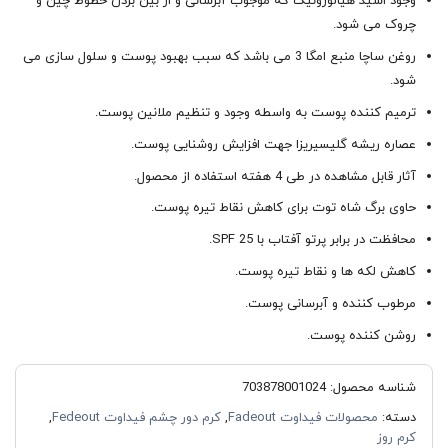
وجود اسید هیالورونیک که موجوب آبرسانی و از بین بردن خطوط چین و
چروک می شود.
روغن ساچا منبع امگا 3 می باشد که سبب بهبود پوست و سلول سازی می
شود.
ترمیم کننده پوست به واسطه وجود و تنظیم ملانین پوست.
عصاره ریشه گلیسیریزا جهت افزایش روشنایی پوست.
آثار قابل مشاهده در طی 4 هفته استفاده از محصول.
حاوی برگ شاه توت برای کاهش نقاط تیره پوست.
محافظت در برابر پرتو آفتاب با SPF 25.
کاهش لکه ها و نقاط تیره پوست.
مرطوب کننده و آبرسانی پوست.
روشن کننده پوست.
شناسه محصول:
703878001024
دسته:
محصولات فیداوت Fadeout
,
کرم دور چشم فیداوت Fedeout
,
کرم روز