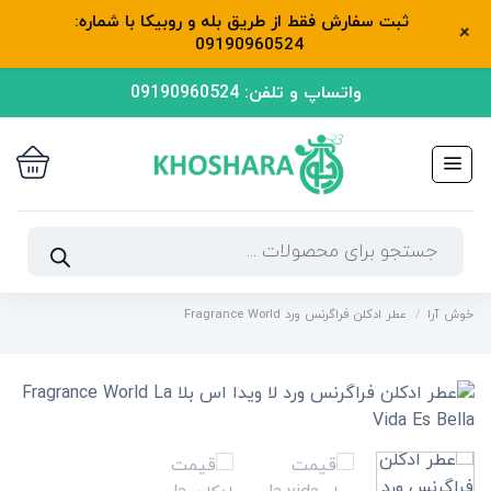
ثبت سفارش فقط از طریق بله و روبیکا با شماره:
+
09190960524
رش
واتساپ و تلفن: 09190960524
ه
حتوا
جستجوی
محصولات
خوش آرا
/
عطر ادکلن فراگرنس ورد Fragrance World