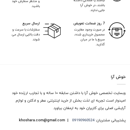
نباشند یا مشکلی داشته
و منتظر سفارش خود
باشند، در خوش آرا
باشید.
جایی ندارند.
7 روز ضمانت تعویض
ارسال سریع
در صورت وجود مغایرت
سفارشات با سرعت و
محصول خریداری شده،
دقت بالایی ارسال می
سریع با ما در میان
شوند.
گذارید.
خوش آرا
وبسایت تخصصی خوش آرا با داشتن سابقه ۱۰ ساله و با تجارب ارزنده خود
امیدوار است تجربه ای لذت بخش از خرید اینترنتی عطر و ادکلن و لوازم
آرایشی اصلی برای کاربران خود به ارمغان بیاورد.
پشتیبانی مشتریان:
09190960524
khoshara.com@gmail.com |