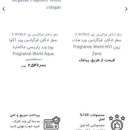
عطر ادکلن فراگرنس ورد FRAGRANCE WORLD
عطر ادکلن فراگرنس ورد FRAGRANCE WORLD
عطر ادکلن فراگرنس ورد هات
عطر ادکلن فرگرانس ورد آکوا
زون Fragrance World HOt
پورا ورد پاریسی مگاماره
Fragrance World Aqua
Zone
قیمت از طریق پیامک
۲,۹۶۳,۰۰۰
Pura Orto Parisi Megamar
تومان
۲,۵۴۶,۰۰۰
قیمت
تومان
cologne
اصلی:
قیمت
۲,۹۶۳,۰۰۰ تومان
فعلی:
بود.
۲,۵۴۶,۰۰۰ تومان.
محصولات 100%
پرداخت سریع و امن
اصل
به سادگی چند کلیک،
محصولاتی که اصل
خرید خود را نهایی کنید