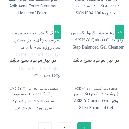
کننده ماداگاسکار سنتلا تون
Abib Acne Foam Cleanser
اسکین 1004 SKIN1004
Heartleaf Foam
Madagascar Centella Skin
Cleansing Gel Foam
-5%
-12%
در انبار موجود نمی باشد
در انبار موجود نمی باشد
محصولات اکسیس وای AXIS-Y
محصولات سام بای می SOME BY MI
ژل شستشو کینوا اکسیس
پاک کننده حباب سموم
وای AXIS-Y Quinoa One-
سرسیاه چای سبز معجزه
Step Balanced Gel
سی روزه سام بای می
SOME BY MI Bye Bye
Cleanser
Blackhead 30 Days Miracle
Green Tea Tox Bubble