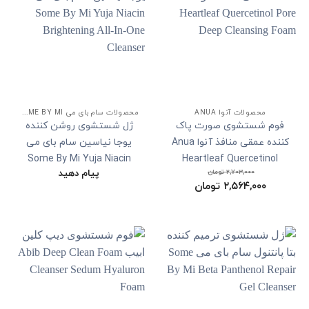
محصولات آنوا ANUA
محصولات سام بای می SOME BY MI
فوم شستشوی صورت پاک
ژل شستشوی روشن کننده
کننده عمقی منافذ آنوا Anua
یوجا نیاسین سام بای می
Some By Mi Yuja Niacin
Heartleaf Quercetinol
پیام دهید
۲,۷۰۳,۰۰۰
تومان
Brightening All-In-One
Pore Deep Cleansing
۲,۵۶۴,۰۰۰
قیمت
تومان
Cleanser
Foam
اصلی:
قیمت
۲,۷۰۳,۰۰۰ تومان
فعلی:
بود.
۲,۵۶۴,۰۰۰ تومان.