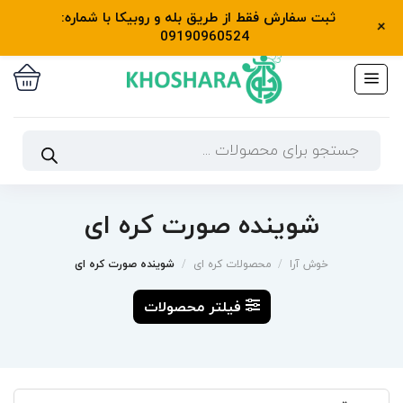
رش
ثبت سفارش فقط از طریق بله و روبیکا با شماره:
واتساپ و تلفن: 09190960524
+
ه
09190960524
حتوا
جستجوی
محصولات
شوینده صورت کره ای
خوش آرا
/
محصولات کره ای
/
شوینده صورت کره ای
فیلتر محصولات