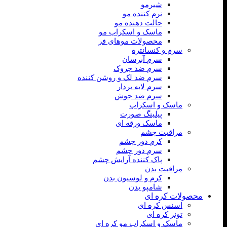
شیرمو
نرم کننده مو
حالت دهنده مو
ماسک و اسکراب مو
محصولات موهای فر
سرم و کنسانتره
سرم آبرسان
سرم ضد چروک
سرم ضد لک و روشن کننده
سرم لایه بردار
سرم ضد جوش
ماسک و اسکراب
پیلینگ صورت
ماسک ورقه ای
مراقبت چشم
کرم دور چشم
سرم دور چشم
پاک کننده آرایش چشم
مراقبت بدن
کرم و لوسیون بدن
شامپو بدن
محصولات کره ای
اسنس کره ای
تونر کره ای
ماسک و اسکراب مو کره ای