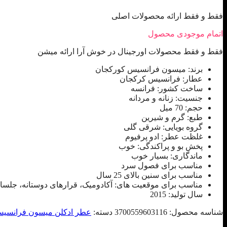
فقط و فقط ارائه محصولات اصلی
اتمام موجودی محصول
فقط و فقط محصولات اورجینال در خوش آرا ارائه میشن
برند: میسون فرانسیس کورکجان
عطار: فرانسیس کرکجان
ساخت کشور: فرانسه
جنسیت: زنانه و مردانه
حجم: 70 میل
طبع: گرم و شیرین
گروه بویایی: شرقی گلی
غلظت عطر: ادو پرفیوم
پخش بو و پراکندگی: خوب
ماندگاری: بسیار خوب
مناسب برای فصول سرد
مناسب برای سنین بالای 25 سال
مناسب برای موقعیت های: آکادومیک، قرارهای دوستانه، جلسا
سال تولید: 2015
شناسه محصول:
3700559603116
دسته:
عطر ادکلن میسون فرانسیس کورکجان rkdjian