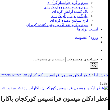
سرم و کرم جوانساز کره ای
سرم و کرم ضد چروک کره ای
پاک کننده آرایش کره ای
پیلینگ و لایه بردار کره ای
کرم تسکین دهنده کره ای
سرم و کرم ضد لک و روشن کننده کره ای
لیست برند ها
ورود / عضویت
جستجوی محصولات
خوش آرا
/
عطر ادکلن میسون فرانسیس کورکجان Maison Francis Kurkdjian
-12%
عطر ادکلن میسون فرانسیس کورکجان باکارات رژ سفید kdjian Baccarat Rouge 540