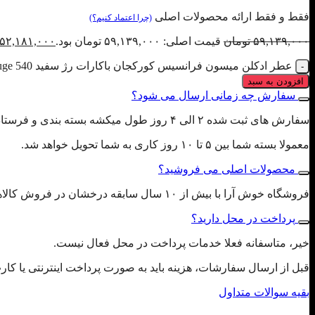
فقط و فقط ارائه محصولات اصلی
(چرا اعتماد کنیم؟)
۵۹,۱۳۹,۰۰۰
تومان
قیمت اصلی: ۵۹,۱۳۹,۰۰۰ تومان بود.
۵۲,۱۸۱,۰۰۰
عطر ادکلن میسون فرانسیس کورکجان باکارات رژ سفید Maison Francis Kurkdjian Baccarat Rouge 540 عدد
افزودن به سبد
سفارش چه زمانی ارسال می شود؟
سفارش های ثبت شده ۲ الی ۴ روز طول میکشه بسته بندی و فرستاده بشن، لطفا با توجه به این تایم ثبت سفارش بفرمایید.
معمولا بسته شما بین ۵ تا ۱۰ روز کاری به شما تحویل خواهد شد.
محصولات اصلی می فروشید؟
فروشگاه خوش آرا با بیش از ۱۰ سال سابقه درخشان در فروش کالاهای اورجینال در جنوب کشور و پخش به صورت عمده، تمام محصولات را با ضمانت اصل بودن به مشتریان محترم تقدیم می کند.
پرداخت در محل دارید؟
خیر، متاسفانه فعلا خدمات پرداخت در محل فعال نیست.
قبل از ارسال سفارشات، هزینه باید به صورت پرداخت اینترنتی یا کا
بقیه سوالات متداول