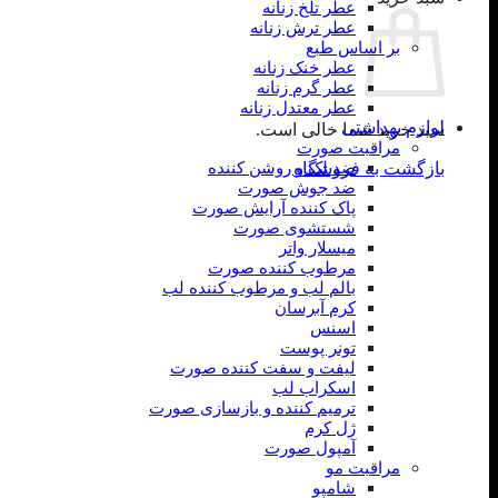
عطر تلخ زنانه
عطر ترش زنانه
بر اساس طبع
عطر خنک زنانه
عطر گرم زنانه
عطر معتدل زنانه
لوازم بهداشتی
سبد خرید شما خالی است.
مراقبت صورت
ضد لک و روشن کننده
بازگشت به فروشگاه
ضد جوش صورت
پاک کننده آرایش صورت
شستشوی صورت
میسلار واتر
مرطوب کننده صورت
بالم لب و مرطوب کننده لب
کرم آبرسان
اسنس
تونر پوست
لیفت و سفت کننده صورت
اسکراب لب
ترمیم کننده و بازسازی صورت
ژل کرم
آمپول صورت
مراقبت مو
شامپو