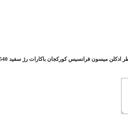
 کورکجان باکارات رژ سفید Maison Francis Kurkdjian Baccarat Rouge 540”