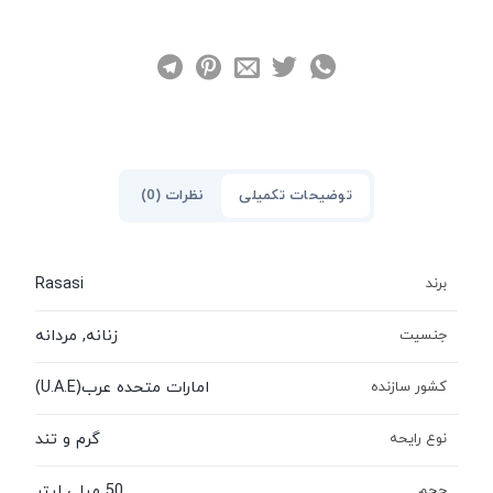
نظرات (0)
توضیحات تکمیلی
Rasasi
برند
زنانه, مردانه
جنسیت
امارات متحده عرب(U.A.E)
کشور سازنده
گرم و تند
نوع رایحه
50 میلی لیتر
حجم