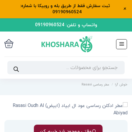
ثبت سفارش فقط از طریق بله و روبیکا با شماره:
+
09190960524
رش
واتساپ و تلفن: 09190960524
ه
حتوا
جستجوی
محصولات
خوش آرا
/
عطر رصاصی Rasasi
وقتی موجود شد خبرم کن