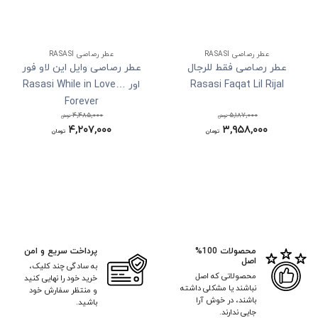
عطر رصاصی RASASI
عطر رصاصی RASASI
عطر رصاصی فقط للرجال
عطر رصاصی وایل این لاو فور
Rasasi Faqat Lil Rijal
اور Rasasi While in Love…
Forever
۴,۴۸۵,۰۰۰
۵,۱۸۷,۰۰۰
تومان
تومان
۳,۹۵۸,۰۰۰
قیمت
۴,۲۰۷,۰۰۰
قیمت
تومان
تومان
اصلی:
اصلی:
قیمت
قیمت
۵,۱۸۷,۰۰۰ تومان
۴,۴۸۵,۰۰۰ تومان
فعلی:
فعلی:
بود.
بود.
۳,۹۵۸,۰۰۰ تومان.
۴,۲۰۷,۰۰۰ تومان.
محصولات 100%
پرداخت سریع و امن
اصل
به سادگی چند کلیک،
محصولاتی که اصل
خرید خود را نهایی کنید
نباشند یا مشکلی داشته
و منتظر سفارش خود
باشند، در خوش آرا
باشید.
جایی ندارند.