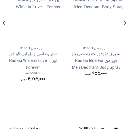
عطر رصاصی RASASI
عطر رصاصی RASASI
اسپری دئودورانت رصاصی بلو
عطر رصاصی وایل این لاو فور
فور من Rasasi Blue For
اور Rasasi While in Love…
Forever
Men Deodrant Body Spray
۶۵۵,۰۰۰
۴,۴۸۵,۰۰۰
تومان
تومان
۴,۲۰۷,۰۰۰
قیمت
تومان
اصلی:
قیمت
۴,۴۸۵,۰۰۰ تومان
فعلی:
بود.
۴,۲۰۷,۰۰۰ تومان.
محصولات 100%
پرداخت سریع و امن