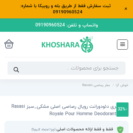
ثبت سفارش فقط از طریق بله و روبیکا با شماره:
+
09190960524
رش
واتساپ و تلفن: 09190960524
ه
حتوا
جستجوی
محصولات
خوش آرا
/
عطر رصاصی Rasasi
-32%
فقط و فقط ارائه محصولات اصلی
(چرا اعتماد کنیم؟)