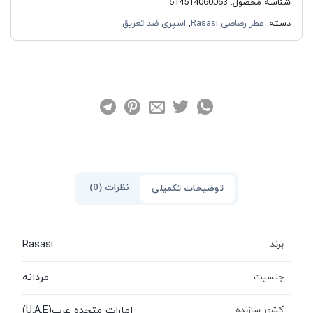
شناسه محصول:
614514060063
دسته:
عطر رصاصی Rasasi
,
اسپری ضد تعریق
نظرات (0)
توضیحات تکمیلی
Rasasi
برند
مردانه
جنسیت
امارات متحده عرب(U.A.E)
کشور سازنده