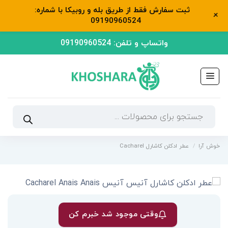
ثبت سفارش فقط از طریق بله و روبیکا با شماره:
+
09190960524
رش
واتساپ و تلفن: 09190960524
ه
حتوا
جستجوی
محصولات
خوش آرا
/
عطر ادکلن کاشارل Cacharel
وقتی موجود شد خبرم کن