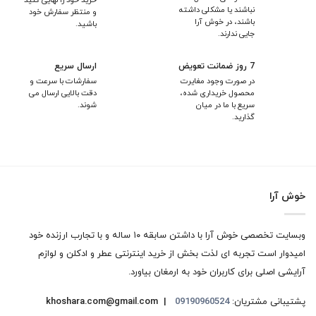
خرید خود را نهایی کنید
نباشند یا مشکلی داشته
و منتظر سفارش خود
باشند، در خوش آرا
باشید.
جایی ندارند.
7 روز ضمانت تعویض
ارسال سریع
در صورت وجود مغایرت
سفارشات با سرعت و
محصول خریداری شده،
دقت بالایی ارسال می
سریع با ما در میان
شوند.
گذارید.
خوش آرا
وبسایت تخصصی خوش آرا با داشتن سابقه ۱۰ ساله و با تجارب ارزنده خود
امیدوار است تجربه ای لذت بخش از خرید اینترنتی عطر و ادکلن و لوازم
آرایشی اصلی برای کاربران خود به ارمغان بیاورد.
پشتیبانی مشتریان:
09190960524
khoshara.com@gmail.com |