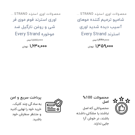
محصولات اوری استرند EVERY STRAND
محصولات اوری استرند EVERY STRAND
شامپو ترمیم کننده موهای
اوری استرند فوم موی فر
آسیب دیده شدید اوری
شی و روغن نارگیل ضد
استرند Every Strand
موخوره Every Strand
۱,۸۸۱,۰۰۰
۱,۴۴۲,۰۰۰
Simply Curls with Shea
Severely Damaged Hair
تومان
تومان
۱,۳۵۹,۰۰۰
قیمت
۱,۶۳۰,۰۰۰
قیمت
تومان
تومان
and Coconut Oil Frizz-Free
Recovery Shampoo
اصلی:
اصلی:
قیمت
قیمت
۱,۴۴۲,۰۰۰ تومان
۱,۸۸۱,۰۰۰ تومان
Curl Styling Foam
فعلی:
فعلی:
بود.
بود.
۱,۳۵۹,۰۰۰ تومان.
۱,۶۳۰,۰۰۰ تومان.
محصولات 100%
پرداخت سریع و امن
اصل
به سادگی چند کلیک،
محصولاتی که اصل
خرید خود را نهایی کنید
نباشند یا مشکلی داشته
و منتظر سفارش خود
باشند، در خوش آرا
باشید.
جایی ندارند.