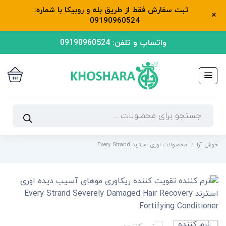
ثبت سفارش فقط از طریق بله و روبیکا با شماره:
+
09190960524
رش
واتساپ و تلفن: 09190960524
ه
حتوا
جستجوی
محصولات
خوش آرا
/
محصولات اوری استرند Every Strand