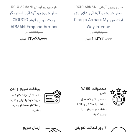
عطر جورجیو آرمانی GIORGIO ARMANI
عطر جورجیو آرمانی GIORGIO ARMANI
عطر جورجیو آرمانی مای وی
عطر جورجیو آرمانی استرانگر
اینتنس Giorgio Armani My
ویت یو پارفوم GIORGIO
ARMANI Emporio Armani
Way Intense
۲۲,۷۶۴,۰۰۰
۲۱,۹۶۸,۰۰۰
Stronger With You
تومان
تومان
۲۱,۲۷۳,۰۰۰
قیمت
۲۲,۰۶۸,۰۰۰
قیمت
تومان
تومان
Parfum
اصلی:
اصلی:
قیمت
قیمت
۲۱,۹۶۸,۰۰۰ تومان
۲۲,۷۶۴,۰۰۰ تومان
فعلی:
فعلی:
بود.
بود.
۲۱,۲۷۳,۰۰۰ تومان.
۲۲,۰۶۸,۰۰۰ تومان.
محصولات 100%
پرداخت سریع و امن
اصل
به سادگی چند کلیک،
محصولاتی که اصل
خرید خود را نهایی کنید
نباشند یا مشکلی داشته
و منتظر سفارش خود
باشند، در خوش آرا
باشید.
جایی ندارند.
7 روز ضمانت تعویض
ارسال سریع