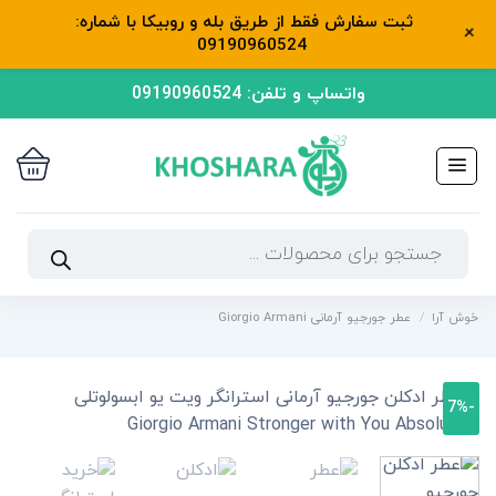
ثبت سفارش فقط از طریق بله و روبیکا با شماره:
+
09190960524
رش
واتساپ و تلفن: 09190960524
ه
حتوا
جستجوی
محصولات
خوش آرا
/
عطر جورجیو آرمانی Giorgio Armani
-7%