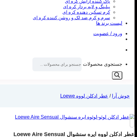
پاک کننده آرایش کره ای
پیلینگ و لایه بردار کره ای
کرم تسکین دهنده کره ای
سرم و کرم ضد لک و روشن کننده کره ای
لیست برند ها
ورود / عضویت
جستجوی محصولات
خوش آرا
/
عطر ادکلن لووه Loewe
عطر ادکلن لووه ایره سنشوال Loewe Aire Sensual