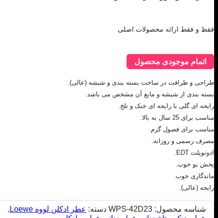
فقط و فقط ارائه محصولات اصلی
اتمام موجودی محصول
طراحی و ظرافت در ساخت بسته بندی و شیشه (عالی).
بسته بندی از شیشه و مایع آن مشخص می باشد.
رایحه ای گلی با رایحه ای خنک و تلخ.
مناسب برای 25 سال به بالا.
مناسب برای فصول گرم.
مصرف رسمی و روزانه.
ادوتویلت EDT.
پخش بو خوب.
ماندگاری خوب.
رایحه (عالی).
شناسه محصول:
WPS-42D23
دسته:
عطر ادکلن لووه Loewe
,