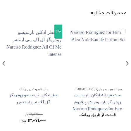
محصولات مشابه
-5%
عطر نارسیسو رودریگز NARCISO RODRIGUEZ
عطر گرم و شیرین زنانه
ست مردانه ادکلن نارسیس
عطر ادکلن نارسیسو رودریگز
رودریگز بلو نویر ادو پرفیوم
آل آف می اینتنس
Narciso Rodriguez for Him
قیمت از طریق پیامک
۱۳,۷۶۷,۰۰۰
Bleu Noir Eau de Parfum
تومان
۱۳,۰۷۱,۰۰۰
قیمت
تومان
Set
اصلی:
قیمت
۱۳,۷۶۷,۰۰۰ تومان