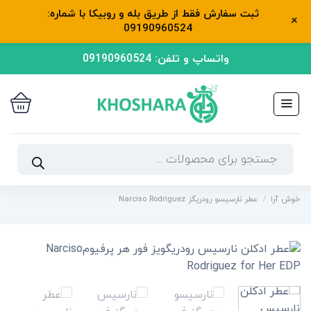
ثبت سفارش فقط از طریق بله و روبیکا با شماره:
+
09190960524
رش
واتساپ و تلفن: 09190960524
ه
حتوا
جستجوی
محصولات
خوش آرا
/
عطر نارسیسو رودریگز Narciso Rodriguez