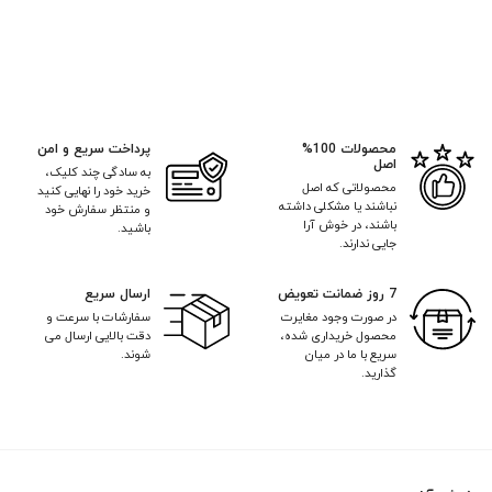
فعلی:
بود.
۱۳,۰۷۱,۰۰۰ تومان.
محصولات 100%
پرداخت سریع و امن
اصل
به سادگی چند کلیک،
محصولاتی که اصل
خرید خود را نهایی کنید
نباشند یا مشکلی داشته
و منتظر سفارش خود
باشند، در خوش آرا
باشید.
جایی ندارند.
7 روز ضمانت تعویض
ارسال سریع
در صورت وجود مغایرت
سفارشات با سرعت و
محصول خریداری شده،
دقت بالایی ارسال می
سریع با ما در میان
شوند.
گذارید.