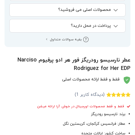
محصولات اصلی می فروشید؟
پرداخت در محل دارید؟
بقیه سوالات متداول
عطر نارسیسو رودریگز فور هر ادو پرفیوم Narciso
Rodriguez for Her EDP
فقط و فقط ارائه محصولات اصلی
(دیدگاه کاربر
1
)
1
امتیاز
5.00
فقط و فقط محصولات اورجینال در خوش آرا ارائه میشن
از 5 امتیاز
مشتری
برند: نارسیسو رودریگز
عطار: فرانسیس کرکجان، کریستین نگل
ساخت کشور: ایالات متحده