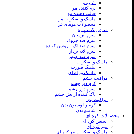
شیرمو
نرم کننده مو
حالت دهنده مو
ماسک و اسکراب مو
محصولات موهای فر
سرم و کنسانتره
سرم آبرسان
سرم ضد چروک
سرم ضد لک و روشن کننده
سرم لایه بردار
سرم ضد جوش
ماسک و اسکراب
پیلینگ صورت
ماسک ورقه ای
مراقبت چشم
کرم دور چشم
سرم دور چشم
پاک کننده آرایش چشم
مراقبت بدن
کرم و لوسیون بدن
شامپو بدن
محصولات کره ای
اسنس کره ای
تونر کره ای
ماسک و اسکراب مو کره ای