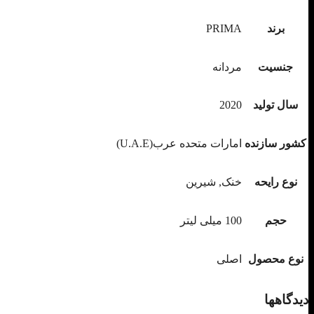
برند
PRIMA
جنسیت
مردانه
سال تولید
2020
کشور سازنده
امارات متحده عرب(U.A.E)
نوع رایحه
خنک, شیرین
حجم
100 میلی لیتر
نوع محصول
اصلی
دیدگاهها