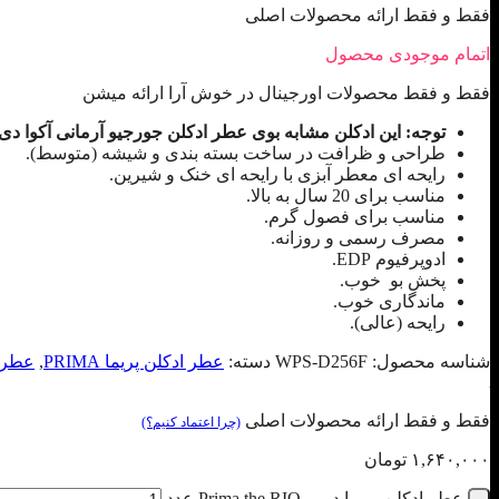
فقط و فقط ارائه محصولات اصلی
اتمام موجودی محصول
فقط و فقط محصولات اورجینال در خوش آرا ارائه میشن
توجه: این ادکلن مشابه بوی عطر ادکلن جورجیو آرمانی آکوا دی جیو Giorgio Armani Acqua di Gio م
طراحی و ظرافت در ساخت بسته بندی و شیشه (متوسط).
رایحه ای معطر آبزی با رایحه ای خنک و شیرین.
مناسب برای 20 سال به بالا.
مناسب برای فصول گرم.
مصرف رسمی و روزانه.
ادوپرفیوم EDP.
پخش بو خوب.
ماندگاری خوب.
رایحه (عالی).
شناسه محصول:
WPS-D256F
دسته:
عطر ادکلن پریما PRIMA
,
عطر خ
فقط و فقط ارائه محصولات اصلی
(چرا اعتماد کنیم؟)
۱,۶۴۰,۰۰۰
تومان
عطر ادکلن پریما د ریو Prima the RIO عدد