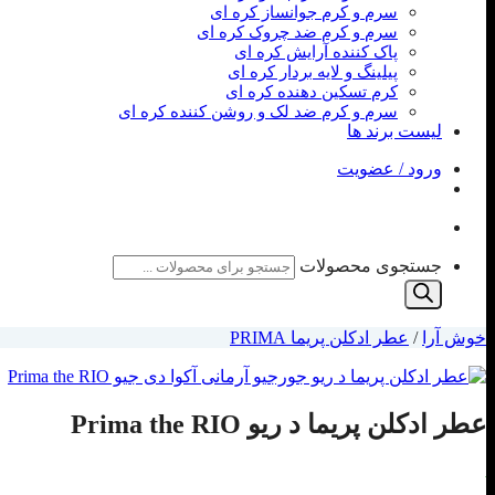
سرم و کرم جوانساز کره ای
سرم و کرم ضد چروک کره ای
پاک کننده آرایش کره ای
پیلینگ و لایه بردار کره ای
کرم تسکین دهنده کره ای
سرم و کرم ضد لک و روشن کننده کره ای
لیست برند ها
ورود / عضویت
جستجوی محصولات
خوش آرا
/
عطر ادکلن پریما PRIMA
عطر ادکلن پریما د ریو Prima the RIO