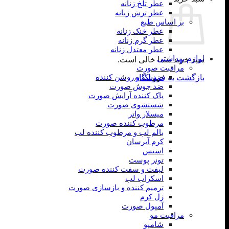
عطر تلخ زنانه
عطر ترش زنانه
بر اساس طبع
عطر خنک زنانه
عطر گرم زنانه
عطر معتدل زنانه
لوازم بهداشتی
سبد خرید شما خالی است.
مراقبت صورت
ضد لک و روشن کننده
بازگشت به فروشگاه
ضد جوش صورت
پاک کننده آرایش صورت
شستشوی صورت
میسلار واتر
مرطوب کننده صورت
بالم لب و مرطوب کننده لب
کرم آبرسان
اسنس
تونر پوست
لیفت و سفت کننده صورت
اسکراب لب
ترمیم کننده و بازسازی صورت
ژل کرم
آمپول صورت
مراقبت مو
شامپو