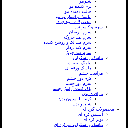
شیرمو
نرم کننده مو
حالت دهنده مو
ماسک و اسکراب مو
محصولات موهای فر
سرم و کنسانتره
سرم آبرسان
سرم ضد چروک
سرم ضد لک و روشن کننده
سرم لایه بردار
سرم ضد جوش
ماسک و اسکراب
پیلینگ صورت
ماسک ورقه ای
مراقبت چشم
کرم دور چشم
سرم دور چشم
پاک کننده آرایش چشم
مراقبت بدن
کرم و لوسیون بدن
شامپو بدن
محصولات کره ای
اسنس کره ای
تونر کره ای
ماسک و اسکراب مو کره ای