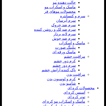
حالت دهنده مو
ماسک و اسکراب مو
محصولات موهای فر
سرم و کنسانتره
سرم آبرسان
سرم ضد چروک
سرم ضد لک و روشن کننده
سرم لایه بردار
سرم ضد جوش
ماسک و اسکراب
پیلینگ صورت
ماسک ورقه ای
مراقبت چشم
کرم دور چشم
سرم دور چشم
پاک کننده آرایش چشم
مراقبت بدن
کرم و لوسیون بدن
شامپو بدن
محصولات کره ای
اسنس کره ای
تونر کره ای
ماسک و اسکراب مو کره ای
سرم و کرم جوانساز کره ای