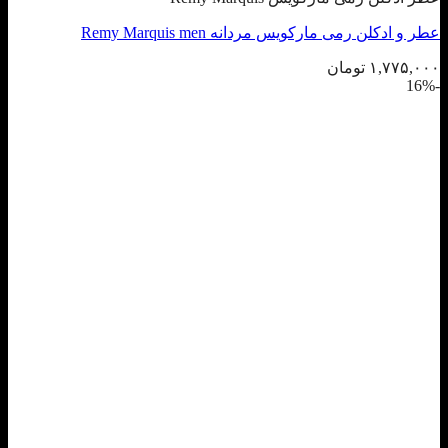
عطر و ادکلن رمی مارکویس مردانه Remy Marquis men
۱,۷۷۵,۰۰۰
تومان
-16%