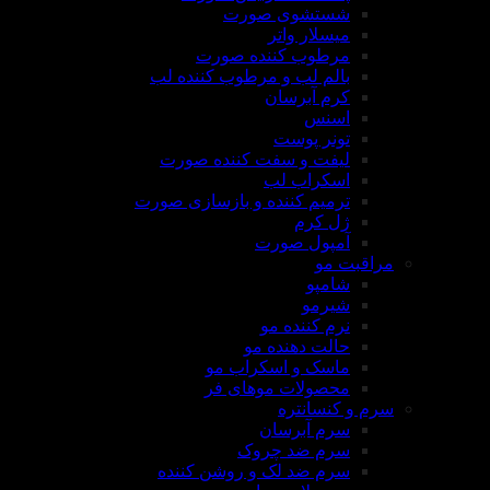
شستشوی صورت
میسلار واتر
مرطوب کننده صورت
بالم لب و مرطوب کننده لب
کرم آبرسان
اسنس
تونر پوست
لیفت و سفت کننده صورت
اسکراب لب
ترمیم کننده و بازسازی صورت
ژل کرم
آمپول صورت
مراقبت مو
شامپو
شیرمو
نرم کننده مو
حالت دهنده مو
ماسک و اسکراب مو
محصولات موهای فر
سرم و کنسانتره
سرم آبرسان
سرم ضد چروک
سرم ضد لک و روشن کننده