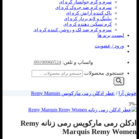
سرم و کرم جوانساز کره ای
سرم و کرم ضد چروک کره ای
پاک کننده آرایش کره ای
پیلینگ و لایه بردار کره ای
کرم تسکین دهنده کره ای
سرم و کرم ضد لک و روشن کننده کره ای
لیست برند ها
ورود / عضویت
واتساپ و تلفن:
09190960524
جستجوی محصولات
خوش آرا
/
عطر ادکلن رمی مارکویس Remy Marquis
-3%
ادکلن رمی مارکویس رمی زنانه Remy
Marquis Remy Women