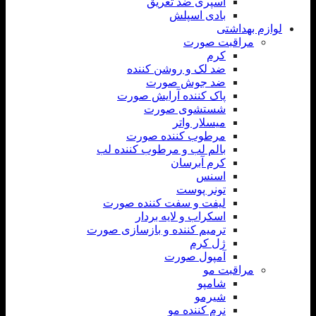
اسپری ضد تعریق
بادی اسپلش
لوازم بهداشتی
مراقبت صورت
کرم
ضد لک و روشن کننده
ضد جوش صورت
پاک کننده آرایش صورت
شستشوی صورت
میسلار واتر
مرطوب کننده صورت
بالم لب و مرطوب کننده لب
کرم آبرسان
اسنس
تونر پوست
لیفت و سفت کننده صورت
اسکراب و لایه بردار
ترمیم کننده و بازسازی صورت
ژل کرم
آمپول صورت
مراقبت مو
شامپو
شیرمو
نرم کننده مو