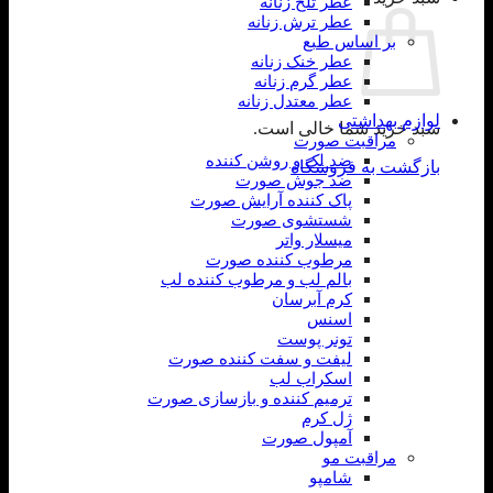
عطر تلخ زنانه
عطر ترش زنانه
بر اساس طبع
عطر خنک زنانه
عطر گرم زنانه
عطر معتدل زنانه
لوازم بهداشتی
سبد خرید شما خالی است.
مراقبت صورت
ضد لک و روشن کننده
بازگشت به فروشگاه
ضد جوش صورت
پاک کننده آرایش صورت
شستشوی صورت
میسلار واتر
مرطوب کننده صورت
بالم لب و مرطوب کننده لب
کرم آبرسان
اسنس
تونر پوست
لیفت و سفت کننده صورت
اسکراب لب
ترمیم کننده و بازسازی صورت
ژل کرم
آمپول صورت
مراقبت مو
شامپو