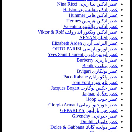
عطر ادکلن نینا ریچی Nina Ricci
عطر ادکلن هالستون Halston
عطر ادکلن هامر Hummer
عطر ادکلن هرمس Hermes
عطر ادکلن والنتینو Valentino
عطر ادکلن ویکتور اند رولف Viktor & Rolf
عطر افنان AFNAN
عطر الیزابت آردن Elizabeth Arden
عطر اورتو پاریسی ORTO PARISI
عطر ایوسن لورن Yves Saint Laurent
عطر باربری Burberry
عطر بنتلی Bentley
عطر بولگاری Bvlgari
عطر پاکو رابان Paco Rabane
عطر تام فورد Tom Ford
عطر جکس بوگارت Jacques Bogart
عطر جگوار Jaguar
عطر جوپ Joop!
عطر جورجیو آرمانی Giorgio Armani
عطر جی پارلیس GEPARLYS
عطر جیوانچی Givenchy
عطر دانهیل Dunhill
عطر دولچه گابانا Dolce & Gabbana