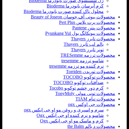
ژل شستشوی صورت بایودرما Bioderma
کرم آبرسان بایودرما Bioderma
محلول پاک کننده صورت بایودرما Bioderma
محصولات بیوتی آف جوسان Beauty of Joseon
محصولات پرت پلاس Pert Plus
محصولات پنتن Pantene
محصولات پیونکانگ یول Pyunkang Yul
محصولات تایرز Thayers
بالم لب تایرز Thayers
تونر تایرز Thayers
محصولات ترزمه TRESemme
شامپو ترزمه tresemme
نرم کننده مو ترزمه tresemme
محصولات توریدن Torriden
محصولات توکوبو TOCOBO
ضدآفتاب توکوبو TOCOBO
کرم دور چشم توکوبو Tocobo
محصولات تونی مولی TonyMoly
محصولات تیام TIAM
محصولات جی اوکس ogx
سرم و اسپری و روغن مو او جی ایکس ogx
شامپو و نرم کننده او جی ایکس Ogx
کرم و ماسک مو او جی ایکس Ogx
محصولات د بالم the Balm