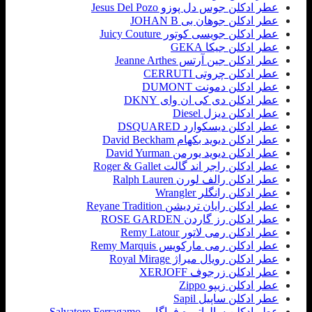
عطر ادکلن جوس دل پوزو Jesus Del Pozo
عطر ادکلن جوهان بی JOHAN B
عطر ادکلن جویسی کوتور Juicy Couture
عطر ادکلن جیکا GEKA
عطر ادکلن جین آرتس Jeanne Arthes
عطر ادکلن چروتی CERRUTI
عطر ادکلن دمونت DUMONT
عطر ادکلن دی کی ان وای DKNY
عطر ادکلن دیزل Diesel
عطر ادکلن دیسکوارد DSQUARED
عطر ادکلن دیوید بکهام David Beckham
عطر ادکلن دیوید یورمن David Yurman
عطر ادکلن راجر اند گالت Roger & Gallet
عطر ادکلن رالف لورن Ralph Lauren
عطر ادکلن رانگلر Wrangler
عطر ادکلن رایان تردیشن Reyane Tradition
عطر ادکلن رز گاردن ROSE GARDEN
عطر ادکلن رمی لاتور Remy Latour
عطر ادکلن رمی مارکویس Remy Marquis
عطر ادکلن رویال میراژ Royal Mirage
عطر ادکلن زرجوف XERJOFF
عطر ادکلن زیپو Zippo
عطر ادکلن ساپیل Sapil
عطر ادکلن سالواتوره فراگامو Salvatore Ferragamo