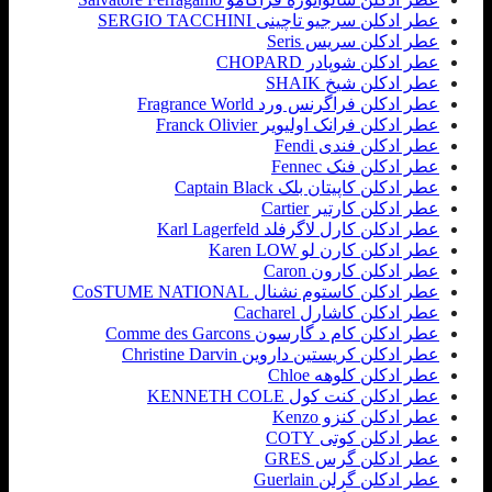
عطر ادکلن سرجیو تاچینی SERGIO TACCHINI
عطر ادکلن سریس Seris
عطر ادکلن شوپادر CHOPARD
عطر ادکلن شیخ SHAIK
عطر ادکلن فراگرنس ورد Fragrance World
عطر ادکلن فرانک اولیویر Franck Olivier
عطر ادکلن فندی Fendi
عطر ادکلن فنک Fennec
عطر ادکلن کاپیتان بلک Captain Black
عطر ادکلن کارتیر Cartier
عطر ادکلن کارل لاگرفلد Karl Lagerfeld
عطر ادکلن کارن لو Karen LOW
عطر ادکلن کارون Caron
عطر ادکلن کاستوم نشنال CoSTUME NATIONAL
عطر ادکلن کاشارل Cacharel
عطر ادکلن کام د گارسون Comme des Garcons
عطر ادکلن کریستین داروین Christine Darvin
عطر ادکلن کلوهه Chloe
عطر ادکلن کنت کول KENNETH COLE
عطر ادکلن کنزو Kenzo
عطر ادکلن کوتی COTY
عطر ادکلن گرس GRES
عطر ادکلن گرلن Guerlain