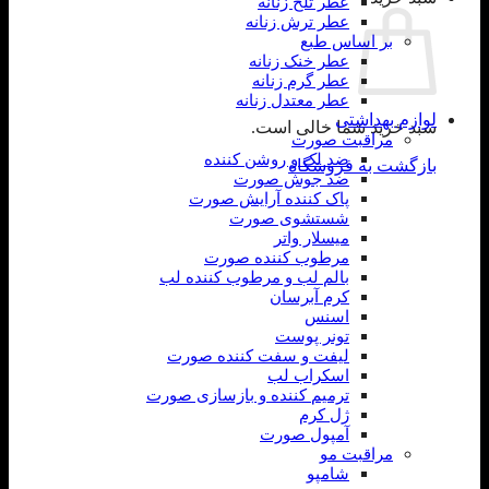
عطر تلخ زنانه
عطر ترش زنانه
بر اساس طبع
عطر خنک زنانه
عطر گرم زنانه
عطر معتدل زنانه
لوازم بهداشتی
سبد خرید شما خالی است.
مراقبت صورت
ضد لک و روشن کننده
بازگشت به فروشگاه
ضد جوش صورت
پاک کننده آرایش صورت
شستشوی صورت
میسلار واتر
مرطوب کننده صورت
بالم لب و مرطوب کننده لب
کرم آبرسان
اسنس
تونر پوست
لیفت و سفت کننده صورت
اسکراب لب
ترمیم کننده و بازسازی صورت
ژل کرم
آمپول صورت
مراقبت مو
شامپو