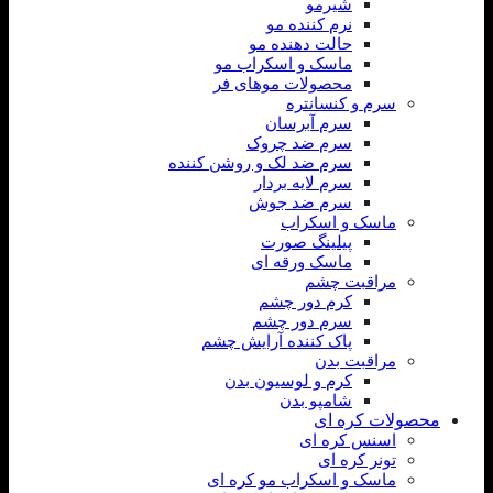
شیرمو
نرم کننده مو
حالت دهنده مو
ماسک و اسکراب مو
محصولات موهای فر
سرم و کنسانتره
سرم آبرسان
سرم ضد چروک
سرم ضد لک و روشن کننده
سرم لایه بردار
سرم ضد جوش
ماسک و اسکراب
پیلینگ صورت
ماسک ورقه ای
مراقبت چشم
کرم دور چشم
سرم دور چشم
پاک کننده آرایش چشم
مراقبت بدن
کرم و لوسیون بدن
شامپو بدن
محصولات کره ای
اسنس کره ای
تونر کره ای
ماسک و اسکراب مو کره ای