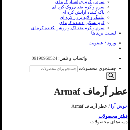
سرم و کرم جوانساز کره ای
سرم و کرم ضد چروک کره ای
پاک کننده آرایش کره ای
پیلینگ و لایه بردار کره ای
کرم تسکین دهنده کره ای
سرم و کرم ضد لک و روشن کننده کره ای
لیست برند ها
ورود / عضویت
واتساپ و تلفن:
09190960524
جستجوی محصولات
عطر آرماف Armaf
خوش آرا
/
عطر آرماف Armaf
فیلتر محصولات
دسته‌های محصولات