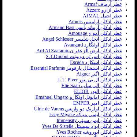
عطر آرماف Armaf
عطر آزارو Azzaro
عطر اجمل AJMAL
عطر ادکلن آرامیس Aramis
عطر ادکلن آرماند باسی Armand Basi
عطر ادکلن آمواج Amouage
عطر ادکلن آنجل شلیسر Angel Schlesser
عطر ادکلن آوانگارد Avangard
عطر ادکلن ارض الزعفران-Ard Al Zaafaran
عطر ادکلن اس تی دوپونت S.T.Dupont
عطر ادکلن اسکارد Escada
عطر ادکلن اسنشال پارفومز Essential Parfums
عطر ادکلن اگنر Aigner
عطر ادکلن ال تی پیور L.T. Piver
عطر ادکلن الی ساب Elie Saab
عطر ادکلن الیور ELIOR
عطر ادکلن امانوئل اونگارو Emanuel Ungaro
عطر ادکلن امپر EMPER
عطر ادکلن اولریک دو وارنس Ulric de Varens
عطر ادکلن ایسی میاکه Issey Miyake
عطر ادکلن ایمن سیتی Immensity
عطر ادکلن ایو د سیستل Yves De Sistelle
عطر ادکلن ایوروشه Yves Rocher