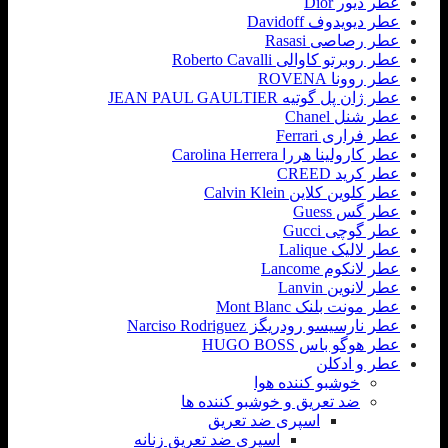
عطر دیور Dior
عطر دیویدوف Davidoff
عطر رصاصی Rasasi
عطر روبرتو کاوالی Roberto Cavalli
عطر روونا ROVENA
عطر ژان پل گوتیه JEAN PAUL GAULTIER
عطر شنل Chanel
عطر فراری Ferrari
عطر کارولینا هررا Carolina Herrera
عطر کرید CREED
عطر کلوین کلاین Calvin Klein
عطر گس Guess
عطر گوچی Gucci
عطر لالیک Lalique
عطر لانکوم Lancome
عطر لانوین Lanvin
عطر مونت بلنک Mont Blanc
عطر نارسیسو رودریگز Narciso Rodriguez
عطر هوگو باس HUGO BOSS
عطر و ادکلن
خوشبو کننده هوا
ضد تعریق و خوشبو کننده ها
اسپری ضد تعریق
اسپری ضد تعریق زنانه