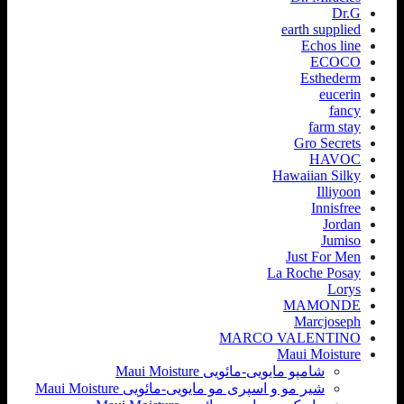
Dr.G
earth supplied
Echos line
ECOCO
Esthederm
eucerin
fancy
farm stay
Gro Secrets
HAVOC
Hawaiian Silky
Illiyoon
Innisfree
Jordan
Jumiso
Just For Men
La Roche Posay
Lorys
MAMONDE
Marcjoseph
MARCO VALENTINO
Maui Moisture
شامپو مایویی-مائویی Maui Moisture
شیر مو و اسپری مو مایویی-مائویی Maui Moisture