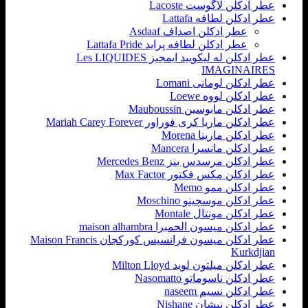
عطر ادکلن لاگوست Lacoste
عطر ادکلن لطافه Lattafa
عطر ادکلن اصداف Asdaaf
عطر ادکلن لطافه پراید Lattafa Pride
عطر ادکلن له لیکویید ایمجیز Les LIQUIDES
IMAGINAIRES
عطر ادکلن لومانی Lomani
عطر ادکلن لووه Loewe
عطر ادکلن مابوسین Mauboussin
عطر ادکلن ماریا کری فوراور Mariah Carey Forever
عطر ادکلن مارینا Morena
عطر ادکلن مانسرا Mancera
عطر ادکلن مرسدس بنز Mercedes Benz
عطر ادکلن مکس فکتور Max Factor
عطر ادکلن ممو Memo
عطر ادکلن موسچینو Moschino
عطر ادکلن مونتال Montale
عطر ادکلن میسون الحمبرا maison alhambra
عطر ادکلن میسون فرانسیس کورکجان Maison Francis
Kurkdjian
عطر ادکلن میلتون لوید Milton Lloyd
عطر ادکلن ناسوماتو Nasomatto
عطر ادکلن نسیم naseem
عطر ادکلن نیشان Nishane