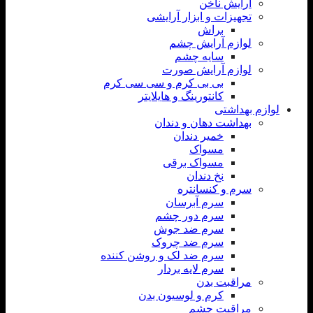
آرایش ناخن
تجهیزات و ابزار آرایشی
براش
لوازم آرایش چشم
سایه چشم
لوازم آرایش صورت
بی بی کرم و سی سی کرم
کانتورینگ و هایلایتر
لوازم بهداشتی
بهداشت دهان و دندان
خمیر دندان
مسواک
مسواک برقی
نخ دندان
سرم و کنسانتره
سرم آبرسان
سرم دور چشم
سرم ضد جوش
سرم ضد چروک
سرم ضد لک و روشن کننده
سرم لایه بردار
مراقبت بدن
کرم و لوسیون بدن
مراقبت چشم