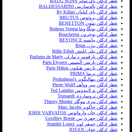
عطر ادکلن باگ سانز BAUG SONS
عطر ادکلن بالدسارینی BALDESSARINI
عطر ادکلن بای کیلیان By Kilian
عطر ادکلن بروتوس BRUTUS
عطر ادکلن بنتون BENETTON
عطر ادکلن بوتگا ونتا Bottega Veneta
عطر ادکلن بوچرون Boucheron
عطر ادکلن بیانسه BEYONCE
عطر ادکلن بیژن Bijan
عطر ادکلن بیلی ایلیش Billie Eilish
عطر ادکلن پارفومز د مارلی Parfums de Marly
عطر ادکلن پاریس الیسس Paris Elysees
عطر ادکلن پاریس هیلتون Paris Hilton
عطر ادکلن پریما PRIMA
عطر ادکلن پنهالیگونز Penhaligon's
عطر ادکلن پییر وولف Pierre Wulff
عطر ادکلن تد لاپیدوس Ted Lapidus
عطر ادکلن تروساردی Trussardi
عطر ادکلن تیری موگلر Thierry Mugler
عطر ادکلن جاکوبز Marc Jacobs
عطر ادکلن جان وارواتوس JOHN VARVATOS
عطر ادکلن جفری بین Geoffrey Beene
عطر ادکلن جنیفر لوپز Jennifer Lopez
عطر ادکلن جوان JOVAN