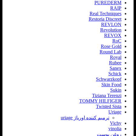
PUREDERM
RAIP
Real Techniques
Restoria Discreet
REVLON
Revolution
REVOX
RoC
Rose Gold
Round Lab
Royal
Rubee
Sanex
Schick
Schwarzkopf
Skin Food
Sukin
Tiziana Terenzi
TOMMY HILFIGER
Twisted Sista
Uriage
ترمیم کننده اوریاژ uriage
Vichy
vinolia
روغن پوست