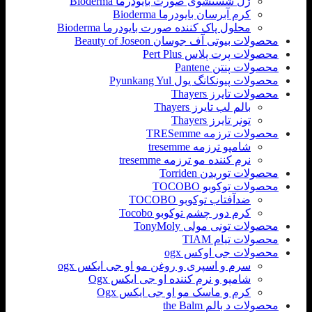
ژل شستشوی صورت بایودرما Bioderma
کرم آبرسان بایودرما Bioderma
محلول پاک کننده صورت بایودرما Bioderma
محصولات بیوتی آف جوسان Beauty of Joseon
محصولات پرت پلاس Pert Plus
محصولات پنتن Pantene
محصولات پیونکانگ یول Pyunkang Yul
محصولات تایرز Thayers
بالم لب تایرز Thayers
تونر تایرز Thayers
محصولات ترزمه TRESemme
شامپو ترزمه tresemme
نرم کننده مو ترزمه tresemme
محصولات توریدن Torriden
محصولات توکوبو TOCOBO
ضدآفتاب توکوبو TOCOBO
کرم دور چشم توکوبو Tocobo
محصولات تونی مولی TonyMoly
محصولات تیام TIAM
محصولات جی اوکس ogx
سرم و اسپری و روغن مو او جی ایکس ogx
شامپو و نرم کننده او جی ایکس Ogx
کرم و ماسک مو او جی ایکس Ogx
محصولات د بالم the Balm