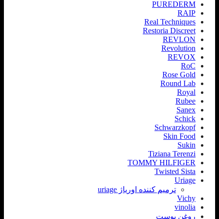
PUREDERM
RAIP
Real Techniques
Restoria Discreet
REVLON
Revolution
REVOX
RoC
Rose Gold
Round Lab
Royal
Rubee
Sanex
Schick
Schwarzkopf
Skin Food
Sukin
Tiziana Terenzi
TOMMY HILFIGER
Twisted Sista
Uriage
ترمیم کننده اوریاژ uriage
Vichy
vinolia
روغن پوست