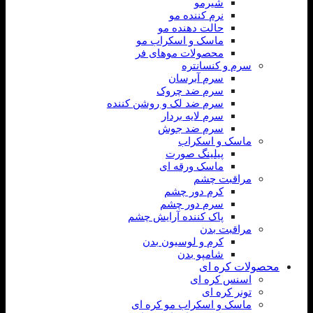
شیرمو
نرم کننده مو
حالت دهنده مو
ماسک و اسکراب مو
محصولات موهای فر
سرم و کنسانتره
سرم آبرسان
سرم ضد چروک
سرم ضد لک و روشن کننده
سرم لایه بردار
سرم ضد جوش
ماسک و اسکراب
پیلینگ صورت
ماسک ورقه ای
مراقبت چشم
کرم دور چشم
سرم دور چشم
پاک کننده آرایش چشم
مراقبت بدن
کرم و لوسیون بدن
شامپو بدن
محصولات کره ای
اسنس کره ای
تونر کره ای
ماسک و اسکراب مو کره ای