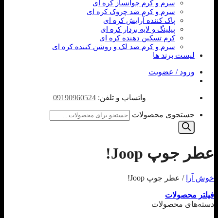
سرم و کرم جوانساز کره ای
سرم و کرم ضد چروک کره ای
پاک کننده آرایش کره ای
پیلینگ و لایه بردار کره ای
کرم تسکین دهنده کره ای
سرم و کرم ضد لک و روشن کننده کره ای
لیست برند ها
ورود / عضویت
واتساپ و تلفن:
09190960524
جستجوی محصولات
عطر جوپ Joop!
خوش آرا
/
عطر جوپ Joop!
فیلتر محصولات
دسته‌های محصولات