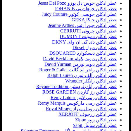
عطر ادکلن جوس دل پوزو Jesus Del Pozo
عطر ادکلن جوهان بی JOHAN B
عطر ادکلن جویسی کوتور Juicy Couture
عطر ادکلن جیکا GEKA
عطر ادکلن جین آرتس Jeanne Arthes
عطر ادکلن چروتی CERRUTI
عطر ادکلن دمونت DUMONT
عطر ادکلن دی کی ان وای DKNY
عطر ادکلن دیزل Diesel
عطر ادکلن دیسکوارد DSQUARED
عطر ادکلن دیوید بکهام David Beckham
عطر ادکلن دیوید یورمن David Yurman
عطر ادکلن راجر اند گالت Roger & Gallet
عطر ادکلن رالف لورن Ralph Lauren
عطر ادکلن رانگلر Wrangler
عطر ادکلن رایان تردیشن Reyane Tradition
عطر ادکلن رز گاردن ROSE GARDEN
عطر ادکلن رمی لاتور Remy Latour
عطر ادکلن رمی مارکویس Remy Marquis
عطر ادکلن رویال میراژ Royal Mirage
عطر ادکلن زرجوف XERJOFF
عطر ادکلن زیپو Zippo
عطر ادکلن ساپیل Sapil
عطر ادکلن سالواتوره فراگامو Salvatore Ferragamo