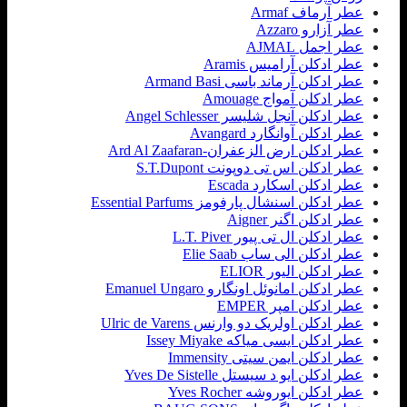
عطر آرماف Armaf
عطر آزارو Azzaro
عطر اجمل AJMAL
عطر ادکلن آرامیس Aramis
عطر ادکلن آرماند باسی Armand Basi
عطر ادکلن آمواج Amouage
عطر ادکلن آنجل شلیسر Angel Schlesser
عطر ادکلن آوانگارد Avangard
عطر ادکلن ارض الزعفران-Ard Al Zaafaran
عطر ادکلن اس تی دوپونت S.T.Dupont
عطر ادکلن اسکارد Escada
عطر ادکلن اسنشال پارفومز Essential Parfums
عطر ادکلن اگنر Aigner
عطر ادکلن ال تی پیور L.T. Piver
عطر ادکلن الی ساب Elie Saab
عطر ادکلن الیور ELIOR
عطر ادکلن امانوئل اونگارو Emanuel Ungaro
عطر ادکلن امپر EMPER
عطر ادکلن اولریک دو وارنس Ulric de Varens
عطر ادکلن ایسی میاکه Issey Miyake
عطر ادکلن ایمن سیتی Immensity
عطر ادکلن ایو د سیستل Yves De Sistelle
عطر ادکلن ایوروشه Yves Rocher