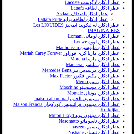
عطر ادکلن لاگوست Lacoste
عطر ادکلن لطافه Lattafa
عطر ادکلن اصداف Asdaaf
عطر ادکلن لطافه پراید Lattafa Pride
عطر ادکلن له لیکویید ایمجیز Les LIQUIDES
IMAGINAIRES
عطر ادکلن لومانی Lomani
عطر ادکلن لووه Loewe
عطر ادکلن مابوسین Mauboussin
عطر ادکلن ماریا کری فوراور Mariah Carey Forever
عطر ادکلن مارینا Morena
عطر ادکلن مانسرا Mancera
عطر ادکلن مرسدس بنز Mercedes Benz
عطر ادکلن مکس فکتور Max Factor
عطر ادکلن ممو Memo
عطر ادکلن موسچینو Moschino
عطر ادکلن مونتال Montale
عطر ادکلن میسون الحمبرا maison alhambra
عطر ادکلن میسون فرانسیس کورکجان Maison Francis
Kurkdjian
عطر ادکلن میلتون لوید Milton Lloyd
عطر ادکلن ناسوماتو Nasomatto
عطر ادکلن نسیم naseem
عطر ادکلن نیشان Nishane