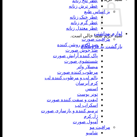
عطر تلخ زنانه
عطر ترش زنانه
بر اساس طبع
عطر خنک زنانه
عطر گرم زنانه
عطر معتدل زنانه
لوازم بهداشتی
سبد خرید شما خالی است.
مراقبت صورت
ضد لک و روشن کننده
بازگشت به فروشگاه
ضد جوش صورت
پاک کننده آرایش صورت
شستشوی صورت
میسلار واتر
مرطوب کننده صورت
بالم لب و مرطوب کننده لب
کرم آبرسان
اسنس
تونر پوست
لیفت و سفت کننده صورت
اسکراب لب
ترمیم کننده و بازسازی صورت
ژل کرم
آمپول صورت
مراقبت مو
شامپو