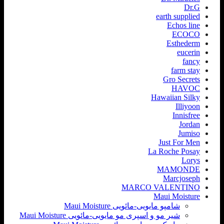
Dr.G
earth supplied
Echos line
ECOCO
Esthederm
eucerin
fancy
farm stay
Gro Secrets
HAVOC
Hawaiian Silky
Illiyoon
Innisfree
Jordan
Jumiso
Just For Men
La Roche Posay
Lorys
MAMONDE
Marcjoseph
MARCO VALENTINO
Maui Moisture
شامپو مایویی-مائویی Maui Moisture
شیر مو و اسپری مو مایویی-مائویی Maui Moisture