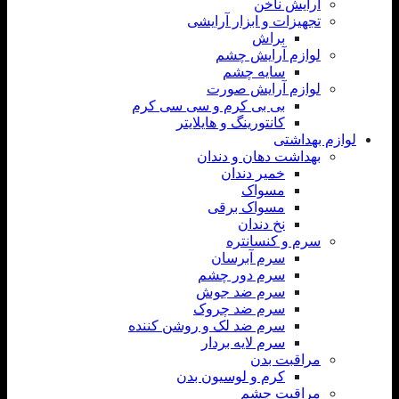
آرایش ناخن
تجهیزات و ابزار آرایشی
براش
لوازم آرایش چشم
سایه چشم
لوازم آرایش صورت
بی بی کرم و سی سی کرم
کانتورینگ و هایلایتر
لوازم بهداشتی
بهداشت دهان و دندان
خمیر دندان
مسواک
مسواک برقی
نخ دندان
سرم و کنسانتره
سرم آبرسان
سرم دور چشم
سرم ضد جوش
سرم ضد چروک
سرم ضد لک و روشن کننده
سرم لایه بردار
مراقبت بدن
کرم و لوسیون بدن
مراقبت چشم