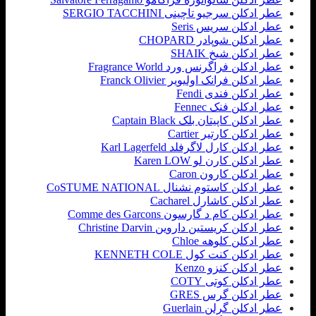
عطر ادکلن سرجیو تاچینی SERGIO TACCHINI
عطر ادکلن سریس Seris
عطر ادکلن شوپادر CHOPARD
عطر ادکلن شیخ SHAIK
عطر ادکلن فراگرنس ورد Fragrance World
عطر ادکلن فرانک اولیویر Franck Olivier
عطر ادکلن فندی Fendi
عطر ادکلن فنک Fennec
عطر ادکلن کاپیتان بلک Captain Black
عطر ادکلن کارتیر Cartier
عطر ادکلن کارل لاگرفلد Karl Lagerfeld
عطر ادکلن کارن لو Karen LOW
عطر ادکلن کارون Caron
عطر ادکلن کاستوم نشنال CoSTUME NATIONAL
عطر ادکلن کاشارل Cacharel
عطر ادکلن کام د گارسون Comme des Garcons
عطر ادکلن کریستین داروین Christine Darvin
عطر ادکلن کلوهه Chloe
عطر ادکلن کنت کول KENNETH COLE
عطر ادکلن کنزو Kenzo
عطر ادکلن کوتی COTY
عطر ادکلن گرس GRES
عطر ادکلن گرلن Guerlain