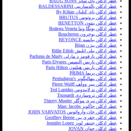
عطر ادکلن باگ سانز BAUG SONS
عطر ادکلن بالدسارینی BALDESSARINI
عطر ادکلن بای کیلیان By Kilian
عطر ادکلن بروتوس BRUTUS
عطر ادکلن بنتون BENETTON
عطر ادکلن بوتگا ونتا Bottega Veneta
عطر ادکلن بوچرون Boucheron
عطر ادکلن بیانسه BEYONCE
عطر ادکلن بیژن Bijan
عطر ادکلن بیلی ایلیش Billie Eilish
عطر ادکلن پارفومز د مارلی Parfums de Marly
عطر ادکلن پاریس الیسس Paris Elysees
عطر ادکلن پاریس هیلتون Paris Hilton
عطر ادکلن پریما PRIMA
عطر ادکلن پنهالیگونز Penhaligon's
عطر ادکلن پییر وولف Pierre Wulff
عطر ادکلن تد لاپیدوس Ted Lapidus
عطر ادکلن تروساردی Trussardi
عطر ادکلن تیری موگلر Thierry Mugler
عطر ادکلن جاکوبز Marc Jacobs
عطر ادکلن جان وارواتوس JOHN VARVATOS
عطر ادکلن جفری بین Geoffrey Beene
عطر ادکلن جنیفر لوپز Jennifer Lopez
عطر ادکلن جوان JOVAN