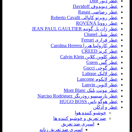
عطر دیور Dior
عطر دیویدوف Davidoff
عطر رصاصی Rasasi
عطر روبرتو کاوالی Roberto Cavalli
عطر روونا ROVENA
عطر ژان پل گوتیه JEAN PAUL GAULTIER
عطر شنل Chanel
عطر فراری Ferrari
عطر کارولینا هررا Carolina Herrera
عطر کرید CREED
عطر کلوین کلاین Calvin Klein
عطر گس Guess
عطر گوچی Gucci
عطر لالیک Lalique
عطر لانکوم Lancome
عطر لانوین Lanvin
عطر مونت بلنک Mont Blanc
عطر نارسیسو رودریگز Narciso Rodriguez
عطر هوگو باس HUGO BOSS
عطر و ادکلن
خوشبو کننده هوا
ضد تعریق و خوشبو کننده ها
اسپری ضد تعریق
اسپری ضد تعریق زنانه