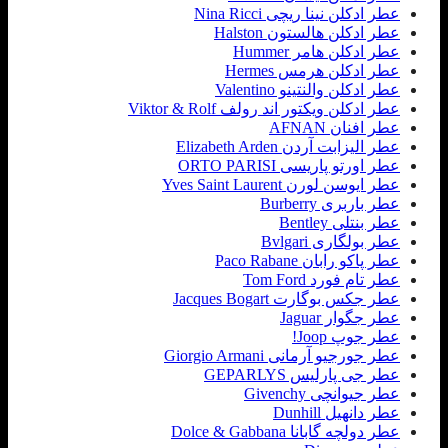
عطر ادکلن نینا ریچی Nina Ricci
عطر ادکلن هالستون Halston
عطر ادکلن هامر Hummer
عطر ادکلن هرمس Hermes
عطر ادکلن والنتینو Valentino
عطر ادکلن ویکتور اند رولف Viktor & Rolf
عطر افنان AFNAN
عطر الیزابت آردن Elizabeth Arden
عطر اورتو پاریسی ORTO PARISI
عطر ایوسن لورن Yves Saint Laurent
عطر باربری Burberry
عطر بنتلی Bentley
عطر بولگاری Bvlgari
عطر پاکو رابان Paco Rabane
عطر تام فورد Tom Ford
عطر جکس بوگارت Jacques Bogart
عطر جگوار Jaguar
عطر جوپ Joop!
عطر جورجیو آرمانی Giorgio Armani
عطر جی پارلیس GEPARLYS
عطر جیوانچی Givenchy
عطر دانهیل Dunhill
عطر دولچه گابانا Dolce & Gabbana